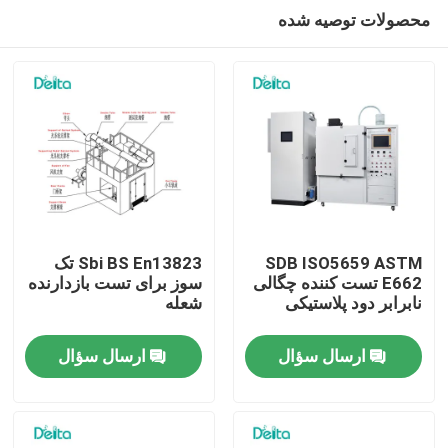
محصولات توصیه شده
SDB ISO5659 ASTM
Sbi BS En13823 تک
E662 تست کننده چگالی
سوز برای تست بازدارنده
نابرابر دود پلاستیکی
شعله
خونه
ارسال سؤال
ارسال سؤال
محصولات
ویدیو