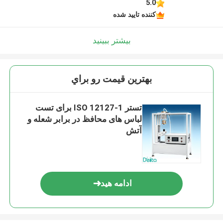
5.0
کننده تایید شده
بیشتر ببینید
بهترين قيمت رو براي
تستر ISO 12127-1 برای تست
لباس های محافظ در برابر شعله و
آتش
ادامه هید