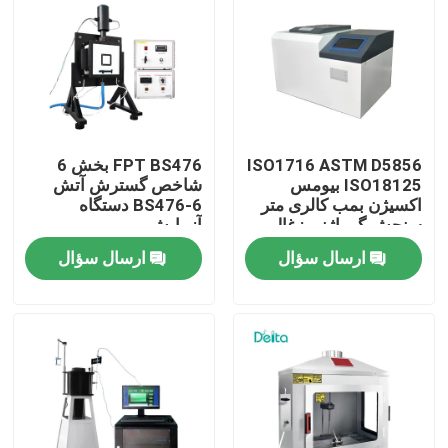
درباره ما
تور کارخانه
ISO1716 ASTM D5856
FPT BS476 بخش 6
کنترل کیفیت
ISO18125 بیومس
شاخص گسترش آتش
اکسیژن بمب کالری متر
BS476-6 دستگاه
سنجش گرماژنی زغال
آزمایش
سنگ
با ما تماس بگیرید
ارسال سؤال
ارسال سؤال
درخواست نقل قول
تجهیزات تست الکتریکی
تجهیزات تست آتش سوزی