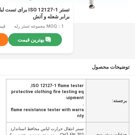
تستر ISO 12127-1 بر
برابر شعله و آتش
MOQ：1 مجموعه تستر رله
قیمت：
بهترین قیمت
توضیحات محصول
,
ISO 12127-1 flame tester
protective clothing fire testing eq
uipment
برجسته:
,
flame resistance tester with warra
nty
تستر انتقال حرارت لباس محافظ استاندارد
جزئیات بسته بندی
CHT EN 702 بسته بندی شده در جعبه روک