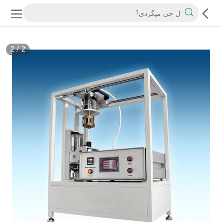
2
/
2