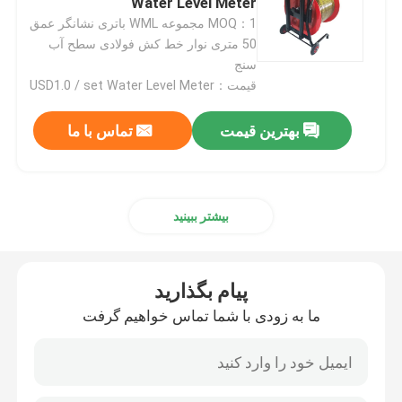
Water Level Meter
MOQ：1 مجموعه WML باتری نشانگر عمق
50 متری نوار خط کش فولادی سطح آب
تجهیزات آزمایش روغن
سنج
قیمت：USD1.0 / set Water Level Meter
ماشین بازیافت روغن
بهترین قیمت
تماس با ما
تجهیزات تست ولتاژ بالا
تجهیزات آزمایش ترانسفورم
بیشتر ببینید
تجهیزات تست کابل
پیام بگذارید
ما به زودی با شما تماس خواهیم گرفت
تجهیزات تست باتری
دوربین بازرسی حفره