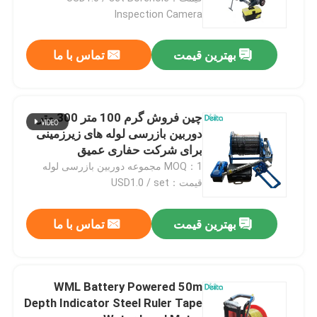
Inspection Camera
درباره ما
بهترین قیمت
تماس با ما
تور کارخانه
چين فروش گرم 100 متر 300 متر
کنترل کیفیت
دوربین بازرسی لوله های زیرزمینی
برای شرکت حفاری عمیق
MOQ：1 مجموعه دوربین بازرسی لوله
با ما تماس بگیرید
قیمت：USD1.0 / set
درخواست نقل قول
بهترین قیمت
تماس با ما
تجهیزات تست الکتریکی
WML Battery Powered 50m
Depth Indicator Steel Ruler Tape
تجهیزات تست آتش سوزی