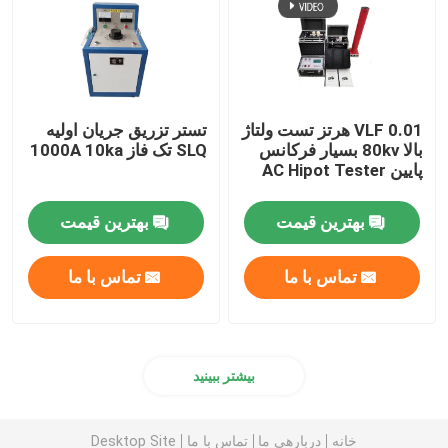
VLF 0.01 هرتز تست ولتاژ
تستر تزریق جریان اولیه
بالا 80kv بسیار فرکانس
SLQ تک فاز 1000A 10ka
پایین AC Hipot Tester
بهترین قیمت
بهترین قیمت
تماس با ما
تماس با ما
بیشتر ببینید
خانه
دربارهی ما
تماس با ما
Desktop Site