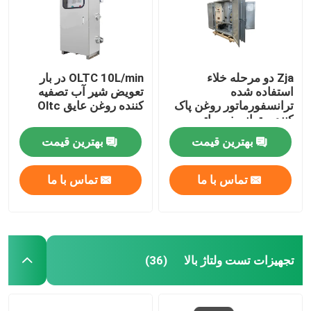
Zja دو مرحله خلاء
OLTC 10L/min در بار
استفاده شده
تعویض شیر آب تصفیه
ترانسفورماتور روغن پاک
کننده روغن عایق Oltc
کننده، ترانسفورماتور
روغن بازیافت ماشین
بهترین قیمت
بهترین قیمت
تماس با ما
تماس با ما
تجهیزات تست ولتاژ بالا
(36)