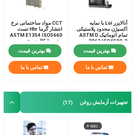
آنالایزر Loi با نمایه
CCT مواد ساختمانی نرخ
اکسیژن محدود پلاستیکی
انتشار گرما Hhr تست
تمام اتوماتیک ASTM D
ASTM E1354 ISO5660
2863 ISO4589-2
مخروط کالری متر
بهترین قیمت
بهترین قیمت
تماس با ما
تماس با ما
تجهیزات آزمایش روغن
(17)