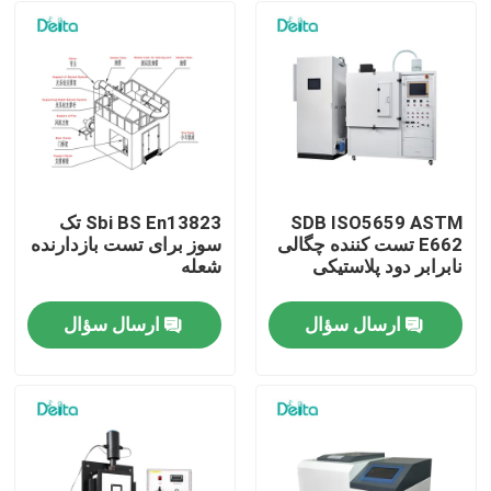
SDB ISO5659 ASTM
Sbi BS En13823 تک
E662 تست کننده چگالی
سوز برای تست بازدارنده
نابرابر دود پلاستیکی
شعله
ارسال سؤال
ارسال سؤال
خونه
محصولات
ویدیو