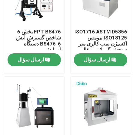
درباره ما
ISO1716 ASTM D5856
FPT BS476 بخش 6
تور کارخانه
ISO18125 بیومس
شاخص گسترش آتش
اکسیژن بمب کالری متر
BS476-6 دستگاه
سنجش گرماژنی زغال
آزمایش
کنترل کیفیت
سنگ
ارسال سؤال
ارسال سؤال
با ما تماس بگیرید
درخواست نقل قول
تجهیزات تست الکتریکی
تجهیزات تست آتش سوزی