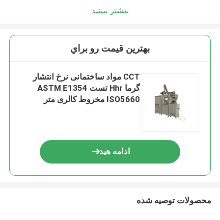
بیشتر ببینید
بهترين قيمت رو براي
CCT مواد ساختمانی نرخ انتشار
گرما Hhr تست ASTM E1354
ISO5660 مخروط کالری متر
ادامه هید
محصولات توصیه شده