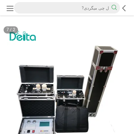
7
/
2