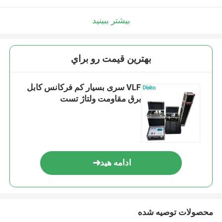
بیشتر ببینید
بهترين قيمت رو براي
VLF سری بسیار کم فرکانس کابل
برق مقاومت ولتاژ تست
ادامه هید
محصولات توصیه شده