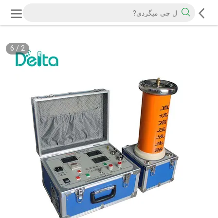
6
/
2