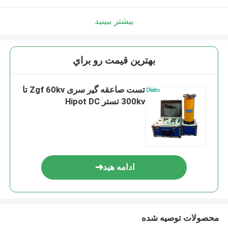
بیشتر ببینید
بهترين قيمت رو براي
تست صاعقه گیر سری Zgf 60kv تا
300kv تستر Hipot DC
ادامه هید
محصولات توصیه شده