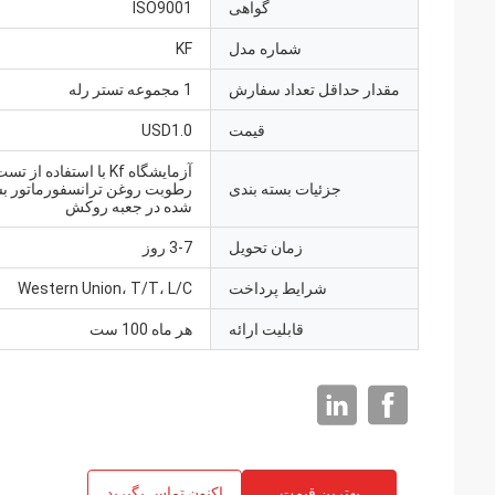
گواهی
ISO9001
شماره مدل
KF
مقدار حداقل تعداد سفارش
1 مجموعه تستر رله
قیمت
USD1.0
آزمایشگاه Kf با استفاده از 
جزئیات بسته بندی
رطوبت روغن ترانسفورماتور بس
شده در جعبه روکش
زمان تحویل
3-7 روز
شرایط پرداخت
Western Union، T/T، L/C
قابلیت ارائه
هر ماه 100 ست
بهترین قیمت
اکنون تماس بگیرید