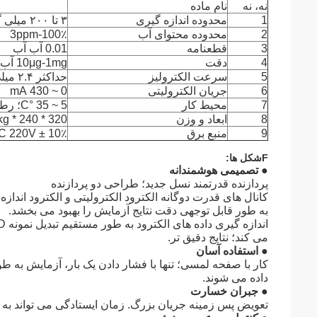
نه، نه
نام ماده
1
محدوده اندازه گیری
۳ تا ۲۰۰ میلی گرم آب
2
محدوده محتوای آب
3ppm-100٪
3
قطعنامه
0.01 آب آب
4
دقت
10μg-1mg آب، ± 0.2%؛ >1mg آب، < ± 0.3%
5
سرعت الکترولیز
حداکثر ۲.۴ میلی گرم/ دقیقه
6
جریان الکترولیتی
0 ~ 430 mA
7
محیط کار
5 ~ 35 °C؛ رطوبت: ≤85%
8
ابعاد و وزن
320 * 240 * 180mm، 6kg
9
منبع برق
C 220V ± 10٪
F
شکل ها
:
● تصمیمی هوشمندانه
پردازنده قدرتمند نسل جدید؛ طراحی دو پردازنده
کانال های قدرت دوگانه الکترود الکترولیتی و الکترود اندازه 
به طور قابل توجهی دقت نتایج آزمایش را بهبود می بخشد.
می کند؛ نتایج دقیق تر.
● استفاده آسان
کار با صفحه لمسی؛ تنها با فشار دادن یک بار، آزمایش به 
داده می شوند.
● جبران خسارت
تعویض پس زمینه جریان بزرگ. زمان ایستادگی می تواند به کمتر از 10 دقیقه ک