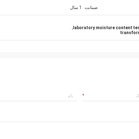
ضمانت
1 سال
,
laboratory moisture content te
transfor