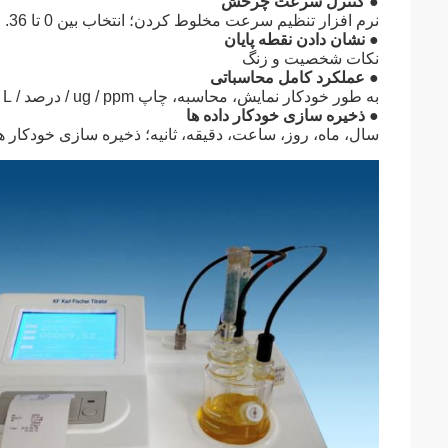
● کنترل سرعت چرخش
نرم افزار تنظیم سرعت مخلوط کردن؛ انتخاب بین 0 تا 36.
● نشان دادن نقطه پایان
نکات شخصیت و زنگ
● عملکرد کامل محاسباتی
به طور خودکار نمایش، محاسبه، چاپ ug / ppm / درصد / mg / L / نام نمونه / تاریخ آزمایش و غیره
● ذخیره سازی خودکار داده ها
سال، ماه، روز، ساعت، دقیقه، ثانیه؛ ذخیره سازی خودکا