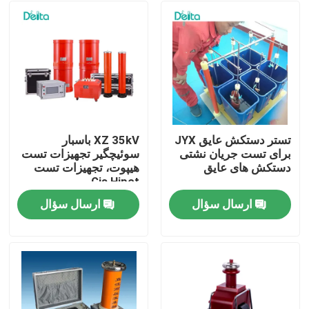
تستر دستکش عایق JYX
XZ 35kV باسبار
برای تست جریان نشتی
سوئیچگیر تجهیزات تست
دستکش های عایق
هیپوت، تجهیزات تست
Gis Hipot
ارسال سؤال
ارسال سؤال
خونه
محصولات
ویدیو