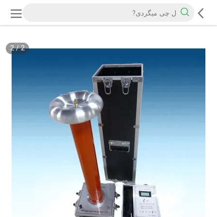
2
/
2