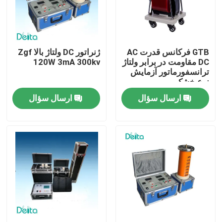
درباره ما
GTB فرکانس قدرت AC
ژنراتور DC ولتاژ بالا Zgf
تور کارخانه
DC مقاومت در برابر ولتاژ
120W 3mA 300kv
ترانسفورماتور آزمایش
نوع خشک
کنترل کیفیت
ارسال سؤال
ارسال سؤال
با ما تماس بگیرید
درخواست نقل قول
تجهیزات تست الکتریکی
تجهیزات تست آتش سوزی